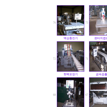
76
75
액상충진기
완터치캡
72
71
햣팩포장기
금속검
68
67