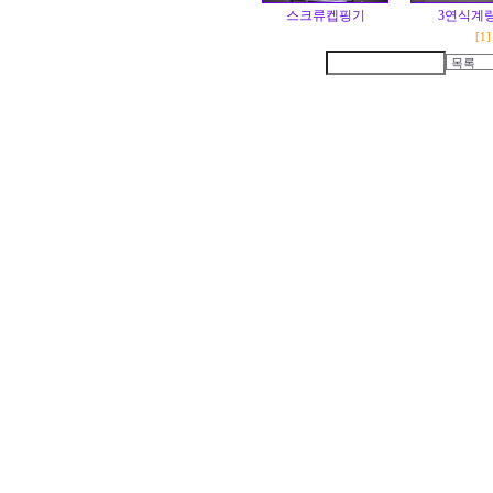
스크류켑핑기
3연식계
[1]